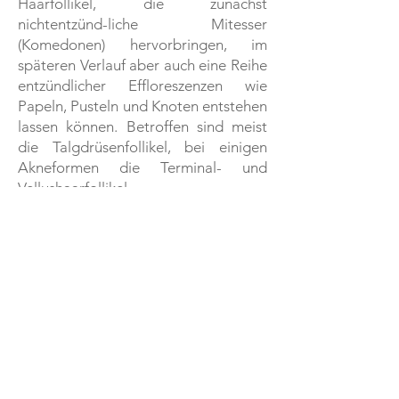
Haarfollikel, die zunächst
nichtentzünd-liche Mitesser
(Komedonen) hervorbringen, im
späteren Verlauf aber auch eine Reihe
entzündlicher Effloreszenzen wie
Papeln, Pusteln und Knoten entstehen
lassen können. Betroffen sind meist
die Talgdrüsenfollikel, bei einigen
Akneformen die Terminal- und
Vellushaarfollikel.
Die am häufigsten betroffenen
Körperstellen sind das Gesicht, der
obere Abschnitt von Brust und
Rücken sowie der Nackenbereich.
Impressum
Datenschutzerklärung nach DSGVO