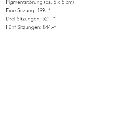
Pigmentstörung (ca. 5 x 5 cm)
Eine Sitzung: 199.-*
Drei Sitzungen: 521.-*
Fünf Sitzungen: 844.-*
Bierdeckel großes Tattoo /
Pigmentstörung (ca. 10 x 10 cm)
Eine Sitzung: 315.-*
Drei Sitzungen: 868.-*
Fünf Sitzungen: 1403.-*
*Die angegeben Preise sind
Beispiele. Eine für Sie zu 100%
verbindliche und aussagekräftige,
exakte Berechnung erstellen wir
Ihnen gerne nach Begutachtung