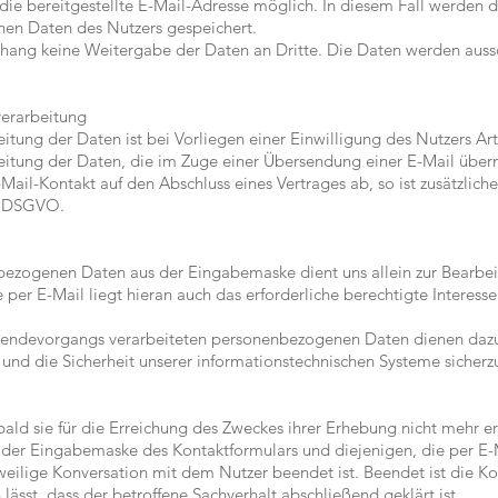
die bereitgestellte E-Mail-Adresse möglich. In diesem Fall werden d
en Daten des Nutzers gespeichert.
ang keine Weitergabe der Daten an Dritte. Die Daten werden aussch
verarbeitung
itung der Daten ist bei Vorliegen einer Einwilligung des Nutzers Art
eitung der Daten, die im Zuge einer Übersendung einer E-Mail übermi
E-Mail-Kontakt auf den Abschluss eines Vertrages ab, so ist zusätzlich
 b DSGVO.
bezogenen Daten aus der Eingabemaske dient uns allein zur Bearbe
per E-Mail liegt hieran auch das erforderliche berechtigte Interess
sendevorgangs verarbeiteten personenbezogenen Daten dienen dazu
und die Sicherheit unserer informationstechnischen Systeme sicherzu
ld sie für die Erreichung des Zweckes ihrer Erhebung nicht mehr erf
er Eingabemaske des Kontaktformulars und diejenigen, die per E-M
eweilige Konversation mit dem Nutzer beendet ist. Beendet ist die K
sst, dass der betroffene Sachverhalt abschließend geklärt ist.