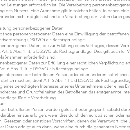
und Leistungen erforderlich ist. Die Verarbeitung personenbezogener
ng des Nutzers. Eine Ausnahme gilt in solchen Fällen, in denen eine
Gründen nicht möglich ist und die Verarbeitung der Daten durch gese
beitung personenbezogener Daten
rgänge personenbezogener Daten eine Einwilligung der betroffenen P
rundverordnung (DSGVO) als Rechtsgrundlage.
nenbezogenen Daten, die zur Erfüllung eines Vertrages, dessen Vertr
ent Art. 6 Abs. 1 lit. b DSGVO als Rechtsgrundlage. Dies gilt auch für
Maßnahmen erforderlich sind.
enbezogener Daten zur Erfüllung einer rechtlichen Verpflichtung erfo
rt. 6 Abs. 1 lit. c DSGVO als Rechtsgrundlage.
ge Interessen der betroffenen Person oder einer anderen natürlichen
erlich machen, dient Art. 6 Abs. 1 lit. d DSGVO als Rechtsgrundla
g eines berechtigten Interesses unseres Unternehmens oder eines Dri
drechte und Grundfreiheiten des Betroffenen das erstgenannte Intere
rundlage für die Verarbeitung.
uer
er betroffenen Person werden gelöscht oder gesperrt, sobald der
n darüber hinaus erfolgen, wenn dies durch den europäischen oder n
, Gesetzen oder sonstigen Vorschriften, denen der Verantwortliche 
er Daten erfolgt auch dann, wenn eine durch die genannten Norme