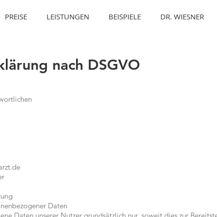
PREISE
LEISTUNGEN
BEISPIELE
DR. WIESNER
rklärung nach DSGVO
wortlichen
arzt.de
er
tung
onenbezogener Daten
e Daten unserer Nutzer grundsätzlich nur, soweit dies zur Bereitste