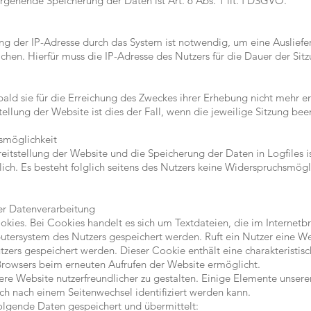
rgehende Speicherung der Daten ist Art. 6 Abs. 1 lit. f DSGVO.
g der IP-Adresse durch das System ist notwendig, um eine Ausliefe
chen. Hierfür muss die IP-Adresse des Nutzers für die Dauer der Sit
ld sie für die Erreichung des Zweckes ihrer Erhebung nicht mehr erf
ellung der Website ist dies der Fall, wenn die jeweilige Sitzung been
smöglichkeit
eitstellung der Website und die Speicherung der Daten in Logfiles is
lich. Es besteht folglich seitens des Nutzers keine Widerspruchsmögl
er Datenverarbeitung
kies. Bei Cookies handelt es sich um Textdateien, die im Internet
ersystem des Nutzers gespeichert werden. Ruft ein Nutzer eine Web
zers gespeichert werden. Dieser Cookie enthält eine charakteristisc
 Browsers beim erneuten Aufrufen der Website ermöglicht.
re Website nutzerfreundlicher zu gestalten. Einige Elemente unserer 
ch nach einem Seitenwechsel identifiziert werden kann.
olgende Daten gespeichert und übermittelt: