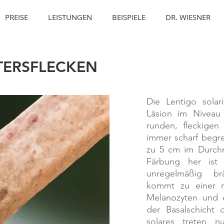
PREISE
LEISTUNGEN
BEISPIELE
DR. WIESNER
LTERSFLECKEN
Die Lentigo solari
Läsion im Niveau
runden, fleckigen
immer scharf begre
zu 5 cm im Durchm
Färbung her ist
unregelmäßig br
kommt zu einer r
Melanozyten und d
der Basalschicht 
solares treten n