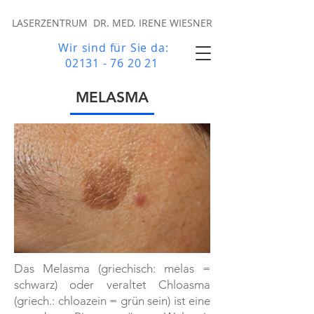
LASERZENTRUM DR. MED. IRENE WIESNER
Wir sind für Sie da:
02131 - 76 20 21
MELASMA
Das Melasma (griechisch: melas =
schwarz) oder veraltet Chloasma
(griech.: chloazein = grün sein) ist eine