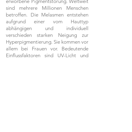
erworbene Pigmentstörung. Weltweit
sind mehrere Millionen Menschen
betroffen. Die Melasmen entstehen
aufgrund einer vom Hauttyp
abhängigen und individuell
verschieden starken Neigung zur
Hyperpigmentierung. Sie kommen vor
allem bei Frauen vor. Bedeutende
Einflussfaktoren sind UV-Licht und
Östrogene, die von Frauen bei einer
Schwangerschaft vermehrt gebildet
werden oder in Form von oralen
Kontrazeptiva eingenommen werden.
Impressum
Datenschutzerklärung nach DSGVO